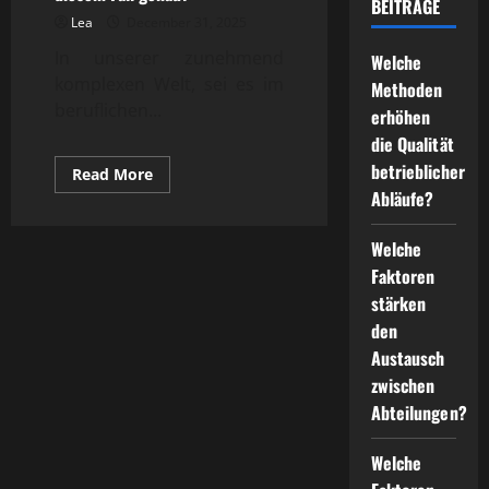
BEITRÄGE
Lea
December 31, 2025
In unserer zunehmend
Welche
komplexen Welt, sei es im
Methoden
beruflichen...
erhöhen
die Qualität
betrieblicher
Read
Read More
more
Abläufe?
about
Welches
Regelwerk
Welche
gilt
in
Faktoren
diesem
Fall
stärken
genau?
den
Austausch
zwischen
Abteilungen?
Welche