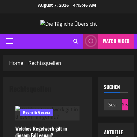
Skip
August 7, 2026
4:15:46 AM
to
content
WATCH VIDEO
Primary
Menu
Home
Rechtsquellen
Rechtsquellen
SUCHEN
Search
for:
Recht & Gesetz
Welches Regelwerk gilt in
AKTUELLE
diesem Fall genau?