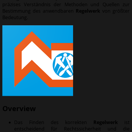
präzises Verständnis der Methoden und Quellen zur
Bestimmung des anwendbaren
Regelwerk
von größter
Bedeutung.
Overview
Das Finden des korrekten
Regelwerk
ist
entscheidend für Rechtssicherheit und die