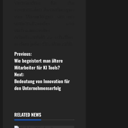
Verständnis für die
emotionalen Auswirkungen
von Misserfolgen, um ein
unterstützendes und
vertrauensvolles
Arbeitsumfeld zu schaffen,
in dem jeder Einzelne zählt.
P
Previous:
Wie begeistert man ältere
o
Mitarbeiter für KI Tools?
Next:
s
Bedeutung von Innovation für
den Unternehmenserfolg
t
n
a
RELATED NEWS
v