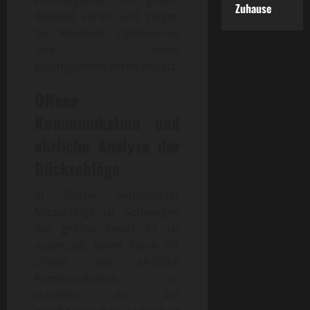
Zuhause
Beispiel voran und zeigen
Sie Resilienz, Optimismus
und einen
lösungsorientierten Ansatz.
Offene
Kommunikation und
ehrliche Analyse der
Rückschläge
In Zeiten anhaltender
Misserfolge ist Schweigen
der größte Feind. Es ist
essenziell, einen Raum für
offene und ehrliche
Kommunikation zu
schaffen, der auf