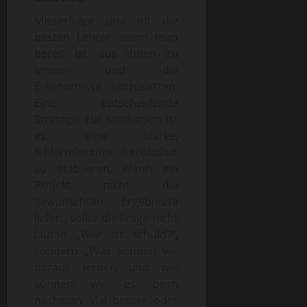
Misserfolge sind oft die
besten Lehrer, wenn man
bereit ist, aus ihnen zu
lernen und die
Erkenntnisse umzusetzen.
Eine entscheidende
Strategie zur Motivation ist
es, eine starke,
fehlertolerante Lernkultur
zu etablieren. Wenn ein
Projekt nicht die
gewünschten Ergebnisse
liefert, sollte die Frage nicht
lauten „Wer ist schuld?“,
sondern „Was können wir
daraus lernen und wie
können wir es beim
nächsten Mal besser oder