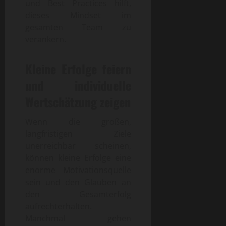
und Best Practices hilft,
dieses Mindset im
gesamten Team zu
verankern.
Kleine Erfolge feiern
und individuelle
Wertschätzung zeigen
Wenn die großen,
langfristigen Ziele
unerreichbar scheinen,
können kleine Erfolge eine
enorme Motivationsquelle
sein und den Glauben an
den Gesamterfolg
aufrechterhalten.
Manchmal gehen