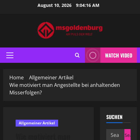
Skip
August 10, 2026
9:04:17 AM
to
content
WATCH VIDEO
Primary
Menu
Home
Allgemeiner Artikel
Wie motiviert man Angestellte bei anhaltenden
Misserfolgen?
SUCHEN
Allgemeiner Artikel
Search
Wie motiviert man