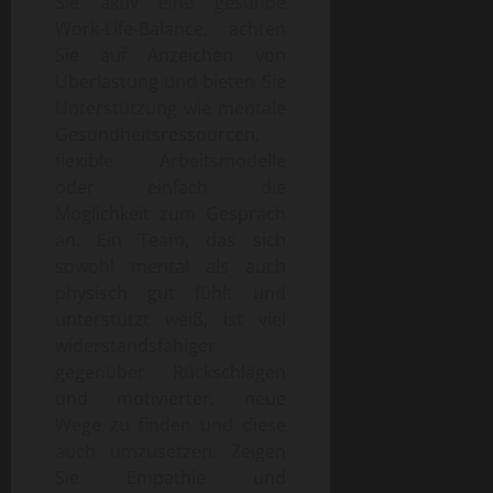
Sie aktiv eine gesunde
Work-Life-Balance, achten
Sie auf Anzeichen von
Überlastung und bieten Sie
Unterstützung wie mentale
Gesundheitsressourcen,
flexible Arbeitsmodelle
oder einfach die
Möglichkeit zum Gespräch
an. Ein Team, das sich
sowohl mental als auch
physisch gut fühlt und
unterstützt weiß, ist viel
widerstandsfähiger
gegenüber Rückschlägen
und motivierter, neue
Wege zu finden und diese
auch umzusetzen. Zeigen
Sie Empathie und