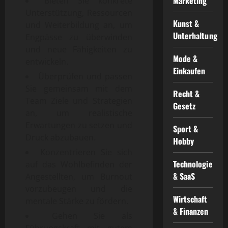
Marketing
Bieten Sie konkrete
Unterstützung, Ressourcen
Kunst &
und Weiterbildung an, um
Unterhaltung
Engpässe zu überwinden
und neue Fähigkeiten zu
Mode &
entwickeln.
Einkaufen
Überprüfen und passen
Sie gemeinsam mit dem
Recht &
Team Ziele und Strategien
Gesetz
an, um realistische
Erwartungen zu setzen und
Sport &
Druck abzubauen.
Hobby
Konzentrieren Sie sich
Technologie
auf das Wohlbefinden der
& SaaS
Angestellten, um Burnout
vorzubeugen und die
Wirtschaft
mentale Stärke zu fördern.
& Finanzen
Gehen Sie als
Führungskraft mit gutem