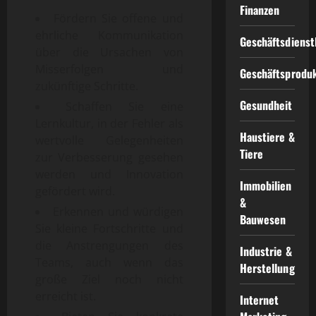
Finanzen
Fördern Sie offene und
ehrliche Kommunikation
Geschäftsdienst
über die Ursachen von
Misserfolgen und
Geschäftsprodu
zukünftige Schritte.
Gesundheit
Schaffen Sie eine
Lernkultur, in der Fehler als
Haustiere &
wertvolle Gelegenheiten
Tiere
zur Verbesserung gesehen
werden und Innovation
Immobilien
gefördert wird.
&
Erkennen und würdigen
Bauwesen
Sie kleine Fortschritte und
die Anstrengungen des
Industrie &
Teams, auch wenn das
Herstellung
große Ziel noch nicht
erreicht ist.
Internet