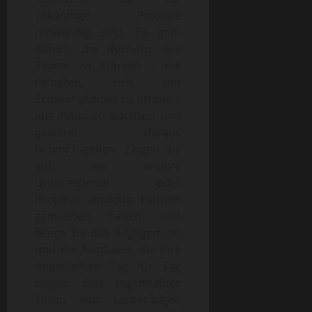
zukünftige Projekte
notwendig sind. Es geht
darum, die Resilienz des
Teams zu stärken – die
Fähigkeit, sich von
Schwierigkeiten zu erholen,
aus ihnen zu wachsen und
gestärkt daraus
hervorzugehen. Zeigen Sie
auf, wie andere
Unternehmen oder
Projekte ähnliche Hürden
gemeistert haben, und
feiern Sie das Engagement
und die Ausdauer, die Ihre
Angestellten Tag für Tag
zeigen. Das regelmäßige
Teilen von Lernerfolgen