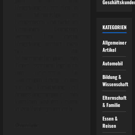
geht darum, eine
Geschäftskunde
Umgebung zu schaffen, in
der Misserfolge als
Lernchancen und nicht als
KATEGORIEN
Endpunkte betrachtet
werden. Eine solche
Allgemeiner
Umgebung fördert nicht
Artikel
nur die
Widerstandsfähigkeit des
Automobil
Teams, sondern legt auch
den Grundstein für
Bildung &
zukünftigen Erfolg, indem
Wissenschaft
sie die Entwicklung und
Anpassungsfähigkeit des
Elternschaft
Einzelnen und der Gruppe
& Familie
in den Vordergrund stellt.
Essen &
Overview
Reisen