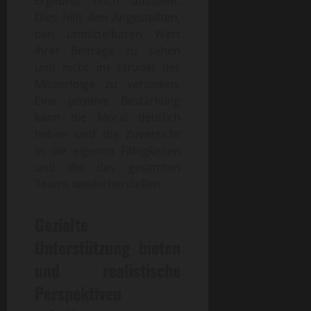
Ergebnis noch aussteht.
Dies hilft den Angestellten,
den unmittelbaren Wert
ihrer Beiträge zu sehen
und nicht im Strudel der
Misserfolge zu versinken.
Eine positive Bestärkung
kann die Moral deutlich
heben und die Zuversicht
in die eigenen Fähigkeiten
und die des gesamten
Teams wiederherstellen.
Gezielte
Unterstützung bieten
und realistische
Perspektiven