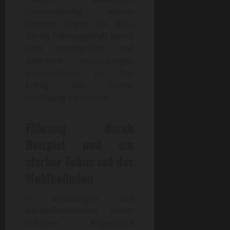
Unterstützung leisten
können. Zeigen Sie, dass
Sie als Führungskraft bereit
sind, strategische und
operative Anpassungen
vorzunehmen, um den
Erfolg des Teams
nachhaltig zu fördern.
Führung durch
Beispiel und ein
starker Fokus auf das
Wohlbefinden
In schwierigen und
herausfordernden Zeiten
schauen Angestellte