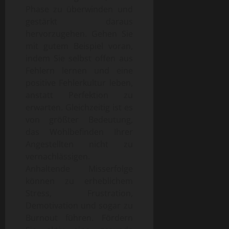
Phase zu überwinden und
gestärkt daraus
hervorzugehen. Gehen Sie
mit gutem Beispiel voran,
indem Sie selbst offen aus
Fehlern lernen und eine
positive Fehlerkultur leben,
anstatt Perfektion zu
erwarten. Gleichzeitig ist es
von größter Bedeutung,
das Wohlbefinden Ihrer
Angestellten nicht zu
vernachlässigen.
Anhaltende Misserfolge
können zu erheblichem
Stress, Frustration,
Demotivation und sogar zu
Burnout führen. Fördern