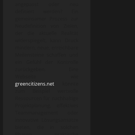
angepasst oder neu
definiert werden? Ein
gemeinsamer Prozess zur
Neudefinition von Zielen,
der die aktuelle Realität
widerspiegelt, kann Druck
mindern, neue, erreichbare
Meilensteine schaffen und
ein Gefühl der Kontrolle
zurückgeben. Eine
Webseite wie
greencitizens.net
könnte
zum Beispiel wertvolle
Ressourcen für nachhaltige
Projektplanung, effektives
Teammanagement oder
innovative Lösungsansätze
bieten, die in solchen
Phasen praktische