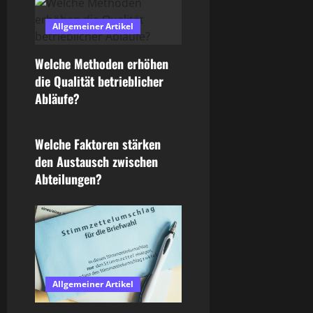
i
Allgemeiner Artikel
g
Welche Methoden erhöhen
a
die Qualität betrieblicher
Abläufe?
Allgemeiner Artikel
t
i
Welche Faktoren stärken
den Austausch zwischen
o
Abteilungen?
n
Allgemeiner Artikel