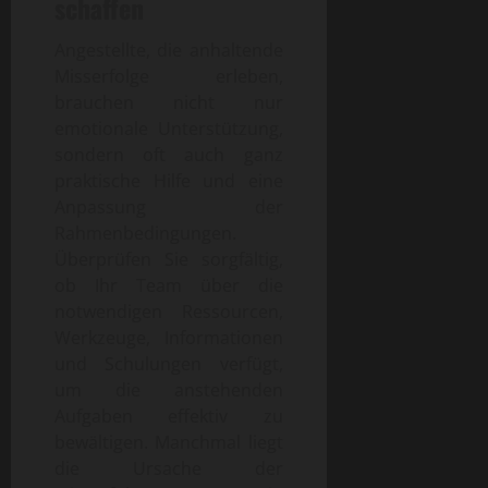
schaffen
Angestellte, die anhaltende
Misserfolge erleben,
brauchen nicht nur
emotionale Unterstützung,
sondern oft auch ganz
praktische Hilfe und eine
Anpassung der
Rahmenbedingungen.
Überprüfen Sie sorgfältig,
ob Ihr Team über die
notwendigen Ressourcen,
Werkzeuge, Informationen
und Schulungen verfügt,
um die anstehenden
Aufgaben effektiv zu
bewältigen. Manchmal liegt
die Ursache der