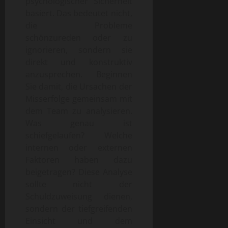
psychologischer Sicherheit
basiert. Das bedeutet nicht,
die Probleme
schönzureden oder zu
ignorieren, sondern sie
direkt und konstruktiv
anzusprechen. Beginnen
Sie damit, die Ursachen der
Misserfolge gemeinsam mit
dem Team zu analysieren.
Was genau ist
schiefgelaufen? Welche
internen oder externen
Faktoren haben dazu
beigetragen? Diese Analyse
sollte nicht der
Schuldzuweisung dienen,
sondern der tiefgreifenden
Einsicht und dem