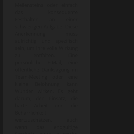
Meilensteins oder einfach
das konsequente
Festhalten an einer
schwierigen Aufgabe. Diese
Anerkennung muss
aufrichtig und spezifisch
sein, um ihre volle Wirkung
zu entfalten. Eine
persönliche E-Mail, eine
öffentliche Danksagung im
Team-Meeting oder eine
kleine Belohnung kann
Wunder wirken. Es geht
darum, den Einsatz, die
harte Arbeit und die
Beharrlichkeit
wertzuschätzen, auch
wenn das endgültige