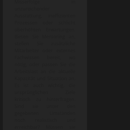
Misserfolge in
unzureichender
Ausstattung, ineffizienten
Prozessen oder schlicht
überhöhten Erwartungen.
Bieten Sie Mentoring an,
stellen Sie zusätzliche
Mitarbeiter oder externes
Fachwissen bereit, wo
nötig, oder passen Sie die
Arbeitslast an die aktuelle
Kapazität und Situation an.
Es ist auch wichtig, die
ursprünglichen Ziele
kritisch zu hinterfragen.
Sind sie unter den
gegebenen Umständen
noch realistisch und
erreichbar? Müssen sie