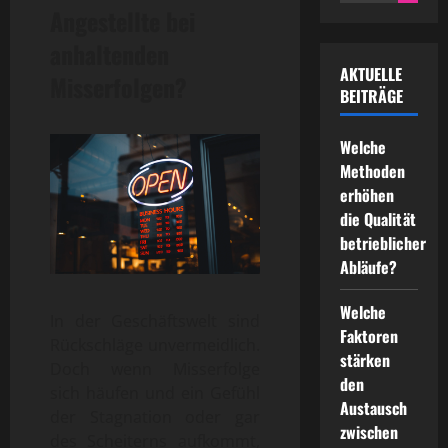
for:
Angestellte bei
anhaltenden
AKTUELLE
Misserfolgen?
BEITRÄGE
Welche
Methoden
erhöhen
die Qualität
betrieblicher
Abläufe?
Welche
In der Geschäftswelt sind
Faktoren
Rückschläge unvermeidlich.
stärken
Doch wenn Misserfolge
den
sich häufen und ein Gefühl
Austausch
der Stagnation oder gar
zwischen
des Scheiterns aufkommt,