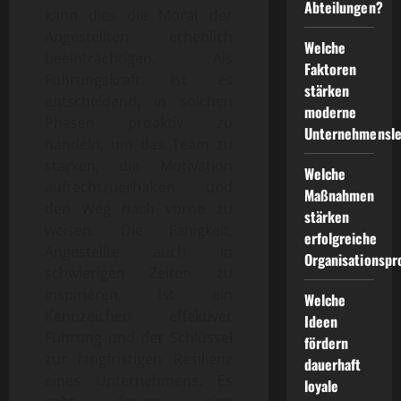
Abteilungen?
kann dies die Moral der
Angestellten erheblich
Welche
beeinträchtigen. Als
Faktoren
Führungskraft ist es
stärken
entscheidend, in solchen
moderne
Phasen proaktiv zu
Unternehmensle
handeln, um das Team zu
stärken, die Motivation
Welche
aufrechtzuerhalten und
Maßnahmen
den Weg nach vorne zu
stärken
weisen. Die Fähigkeit,
erfolgreiche
Angestellte auch in
Organisationspr
schwierigen Zeiten zu
inspirieren, ist ein
Welche
Kennzeichen effektiver
Ideen
Führung und der Schlüssel
fördern
zur langfristigen Resilienz
dauerhaft
eines Unternehmens. Es
loyale