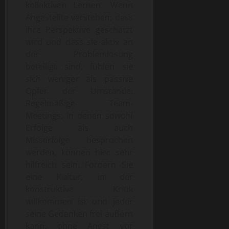
kollektiven Lernen. Wenn
Angestellte verstehen, dass
ihre Perspektive geschätzt
wird und dass sie aktiv an
der Problemlösung
beteiligt sind, fühlen sie
sich weniger als passive
Opfer der Umstände.
Regelmäßige Team-
Meetings, in denen sowohl
Erfolge als auch
Misserfolge besprochen
werden, können hier sehr
hilfreich sein. Fördern Sie
eine Kultur, in der
konstruktive Kritik
willkommen ist und jeder
seine Gedanken frei äußern
kann, ohne Angst vor