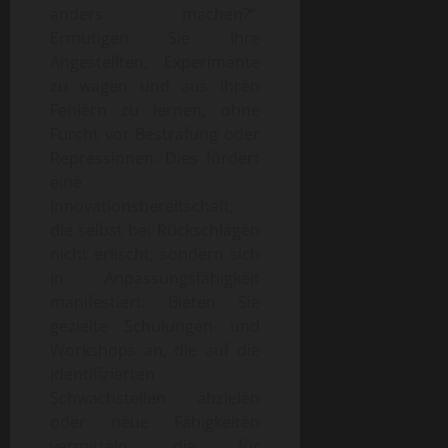
anders machen?“.
Ermutigen Sie Ihre
Angestellten, Experimente
zu wagen und aus ihren
Fehlern zu lernen, ohne
Furcht vor Bestrafung oder
Repressionen. Dies fördert
eine
Innovationsbereitschaft,
die selbst bei Rückschlägen
nicht erlischt, sondern sich
in Anpassungsfähigkeit
manifestiert. Bieten Sie
gezielte Schulungen und
Workshops an, die auf die
identifizierten
Schwachstellen abzielen
oder neue Fähigkeiten
vermitteln, die für