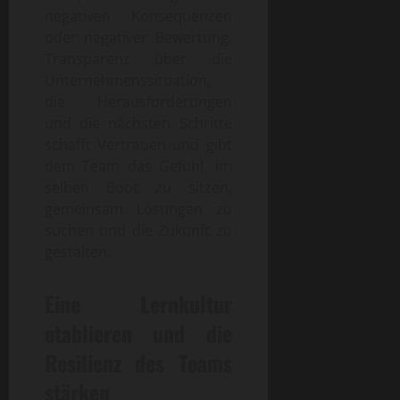
negativen Konsequenzen
oder negativer Bewertung.
Transparenz über die
Unternehmenssituation,
die Herausforderungen
und die nächsten Schritte
schafft Vertrauen und gibt
dem Team das Gefühl, im
selben Boot zu sitzen,
gemeinsam Lösungen zu
suchen und die Zukunft zu
gestalten.
Eine Lernkultur
etablieren und die
Resilienz des Teams
stärken