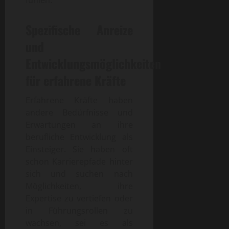
Spezifische Anreize
und
Entwicklungsmöglichkeiten
für erfahrene Kräfte
Erfahrene Kräfte haben
andere Bedürfnisse und
Erwartungen an ihre
berufliche Entwicklung als
Einsteiger. Sie haben oft
schon Karrierepfade hinter
sich und suchen nach
Möglichkeiten, ihre
Expertise zu vertiefen oder
in Führungsrollen zu
wachsen, sei es als