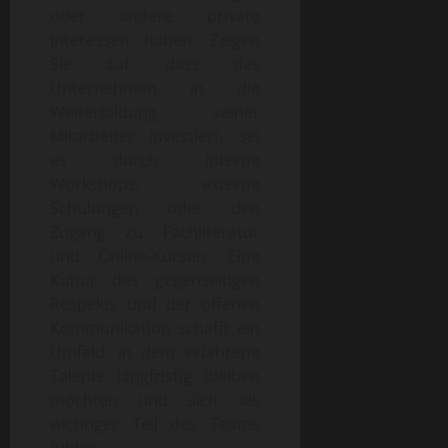
oder andere private
Interessen haben. Zeigen
Sie auf, dass das
Unternehmen in die
Weiterbildung seiner
Mitarbeiter investiert, sei
es durch interne
Workshops, externe
Schulungen oder den
Zugang zu Fachliteratur
und Online-Kursen. Eine
Kultur des gegenseitigen
Respekts und der offenen
Kommunikation schafft ein
Umfeld, in dem erfahrene
Talente langfristig bleiben
möchten und sich als
wichtiger Teil des Teams
fühlen.