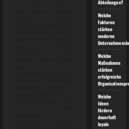
Abteilungen?
die richtigen Talente zu
finden, die diese Visionen
Welche
umsetzen können.
Faktoren
Besonders schwierig ist es
stärken
oft, erfahrene Fachkräfte zu
moderne
gewinnen, die nicht nur
Unternehmensle
über fundiertes
technisches Wissen
Welche
verfügen, sondern auch die
Maßnahmen
nötige Reife und
stärken
Problemlösungskompetenz
erfolgreiche
mitbringen, um komplexe,
Organisationspr
unbetretene Pfade zu
meistern. Diese Profis sind
Welche
der Schlüssel zum Erfolg,
Ideen
da sie Projekte
fördern
beschleunigen,
dauerhaft
Fehlerquoten minimieren
loyale