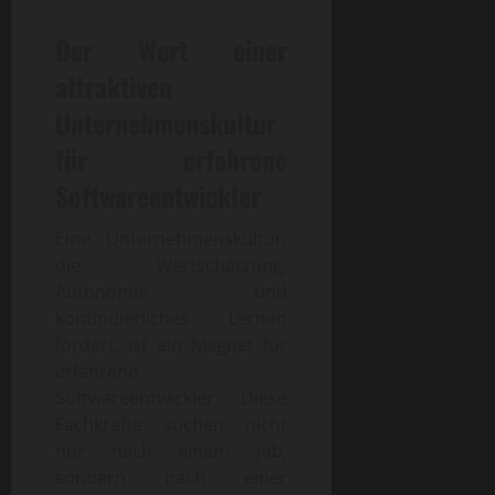
Der Wert einer
attraktiven
Unternehmenskultur
für erfahrene
Softwareentwickler
Eine Unternehmenskultur,
die Wertschätzung,
Autonomie und
kontinuierliches Lernen
fördert, ist ein Magnet für
erfahrene
Softwareentwickler. Diese
Fachkräfte suchen nicht
nur nach einem Job,
sondern nach einer