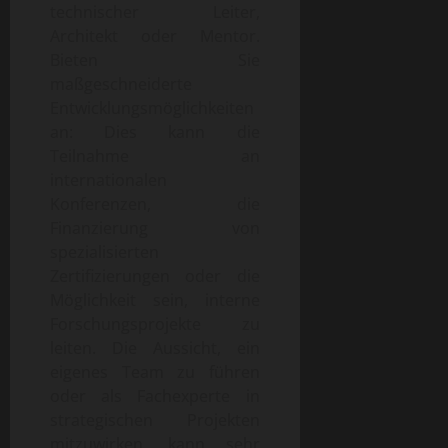
technischer Leiter,
Architekt oder Mentor.
Bieten Sie
maßgeschneiderte
Entwicklungsmöglichkeiten
an: Dies kann die
Teilnahme an
internationalen
Konferenzen, die
Finanzierung von
spezialisierten
Zertifizierungen oder die
Möglichkeit sein, interne
Forschungsprojekte zu
leiten. Die Aussicht, ein
eigenes Team zu führen
oder als Fachexperte in
strategischen Projekten
mitzuwirken, kann sehr