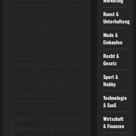
Marketing
Führungsrollen und
Budgets für spezialisierte
Kunst &
Fortbildungen sind für
Unterhaltung
erfahrene Profis oft
wichtiger als rein monetäre
Mode &
Vorteile.
Einkaufen
Ein optimierter und
zielgerichteter Onboarding-
Recht &
Prozess, der auf die
Gesetz
schnelle Integration und
Wertschätzung von Wissen
Sport &
abzielt, sichert die
Hobby
langfristige
Technologie
Mitarbeiterbindung.
& SaaS
Warum erfahrene
Wirtschaft
Fachkräfte
& Finanzen
unerlässlich sind und