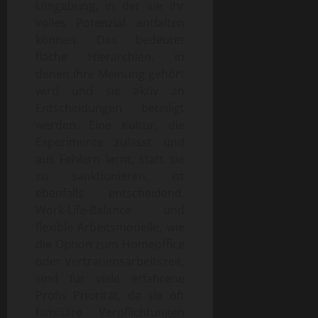
Umgebung, in der sie ihr
volles Potenzial entfalten
können. Das bedeutet
flache Hierarchien, in
denen ihre Meinung gehört
wird und sie aktiv an
Entscheidungen beteiligt
werden. Eine Kultur, die
Experimente zulässt und
aus Fehlern lernt, statt sie
zu sanktionieren, ist
ebenfalls entscheidend.
Work-Life-Balance und
flexible Arbeitsmodelle, wie
die Option zum Homeoffice
oder Vertrauensarbeitszeit,
sind für viele erfahrene
Profis Priorität, da sie oft
familiäre Verpflichtungen