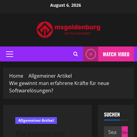
Skip
August 6, 2026
to
content
WATCH VIDEO
Primary
Menu
Home
Allgemeiner Artikel
Wie gewinnt man erfahrene Kräfte für neue
Softwarelösungen?
SUCHEN
Allgemeiner Artikel
Search
Wie gewinnt man