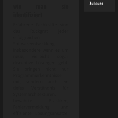
Zuhause
wie man sie
identifiziert
Erfahrene Fachkräfte sind
das Rückgrat jeder
erfolgreichen
Softwareentwicklung,
insbesondere wenn es um
neue, vielleicht sogar
disruptive Lösungen geht.
Sie bringen nicht nur
Programmierkenntnisse
mit, sondern auch ein
tiefes Verständnis für
Systemarchitekturen,
bewährte Praktiken,
Fehlervermeidung und
effiziente Lösungsansätze.