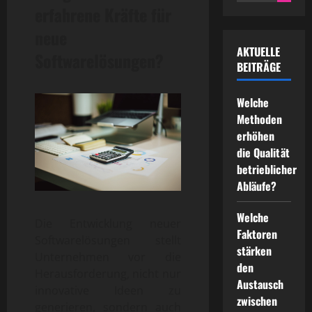
for:
erfahrene Kräfte für
neue
AKTUELLE
Softwarelösungen?
BEITRÄGE
Welche
Methoden
erhöhen
die Qualität
betrieblicher
Abläufe?
Welche
Die Entwicklung neuer
Faktoren
Softwarelösungen stellt
stärken
Unternehmen vor die
den
Herausforderung, nicht nur
Austausch
innovative Ideen zu
zwischen
generieren, sondern auch