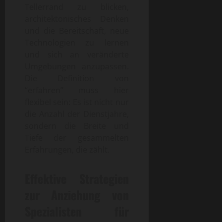
Tellerrand zu blicken,
architektonisches Denken
und die Bereitschaft, neue
Technologien zu lernen
und sich an veränderte
Umgebungen anzupassen.
Die Definition von
“erfahren” muss hier
flexibel sein: Es ist nicht nur
die Anzahl der Dienstjahre,
sondern die Breite und
Tiefe der gesammelten
Erfahrungen, die zählt.
Effektive Strategien
zur Anziehung von
Spezialisten für