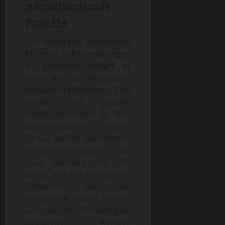
zukunftsweisende
Projekte
Um erfahrene Spezialisten
für neue Softwarelösungen
zu gewinnen, bedarf es
mehr als nur klassischer
Jobausschreibungen. Eine
starke und gezielte
Arbeitgebermarke ist hier
ausschlaggebend. Zeigen
Sie auf, welche spannenden
Herausforderungen die
neue Software mit sich
bringt, welchen Einfluss die
Fachkräfte auf das
Endprodukt haben werden
und welche Technologien
eingesetzt werden.