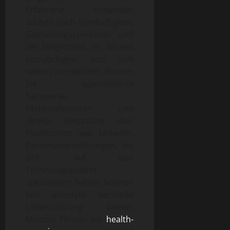
Erfahrene Entwickler
suchen nach Sinnhaftigkeit,
Gestaltungsspielraum und
der Möglichkeit, ihr Wissen
einzubringen und sich
weiterzuentwickeln. Nutzen
Sie spezialisierte
Netzwerke,
Fachkonferenzen und
direkte Ansprache über
Plattformen wie LinkedIn.
Personalvermittlungen, die
sich auf den
Technologiesektor
spezialisiert haben, können
hier ebenfalls wertvolle
Unterstützung bieten.
Manche Firmen wie
health-