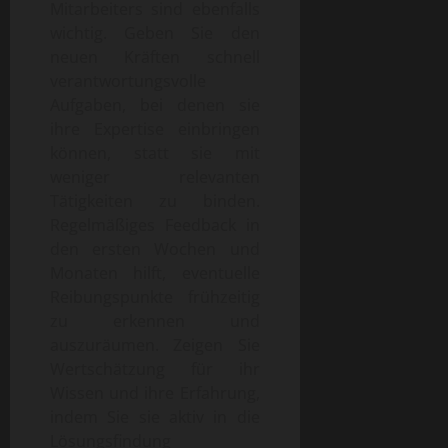
Mitarbeiters sind ebenfalls
wichtig. Geben Sie den
neuen Kräften schnell
verantwortungsvolle
Aufgaben, bei denen sie
ihre Expertise einbringen
können, statt sie mit
weniger relevanten
Tätigkeiten zu binden.
Regelmäßiges Feedback in
den ersten Wochen und
Monaten hilft, eventuelle
Reibungspunkte frühzeitig
zu erkennen und
auszuräumen. Zeigen Sie
Wertschätzung für ihr
Wissen und ihre Erfahrung,
indem Sie sie aktiv in die
Lösungsfindung