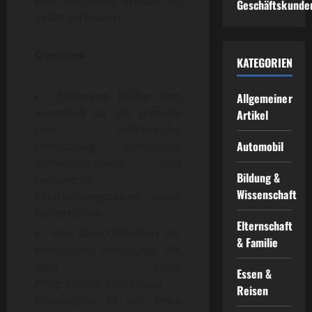
und wertvolles Wissen im
Geschäftskunde
Team verankern.
Overview
KATEGORIEN
Erfahrene Kräfte sind
Allgemeiner
essenziell für die schnelle
Artikel
und erfolgreiche
Automobil
Umsetzung komplexer
Softwareprojekte und
Bildung &
reduzieren
Wissenschaft
Einarbeitungszeiten sowie
Fehlerrisiken.
Elternschaft
Eine klare Definition der
& Familie
benötigten Erfahrung, die
über reine
Essen &
Programmierkenntnisse
Reisen
hinausgeht, ist der erste