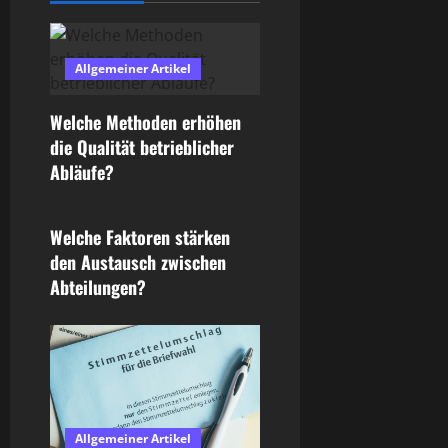
i
g
Allgemeiner Artikel
a
Welche Methoden erhöhen
t
die Qualität betrieblicher
Abläufe?
i
Allgemeiner Artikel
o
Welche Faktoren stärken
den Austausch zwischen
n
Abteilungen?
Allgemeiner Artikel