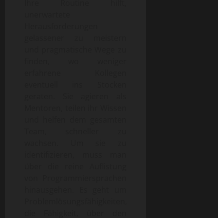
Ihre Routine hilft,
unerwartete
Herausforderungen
gelassener zu meistern
und pragmatische Wege zu
finden, wo weniger
erfahrene Kollegen
eventuell ins Stocken
geraten. Sie agieren als
Mentoren, teilen ihr Wissen
und helfen dem gesamten
Team, schneller zu
wachsen. Um sie zu
identifizieren, muss man
über die reine Auflistung
von Programmiersprachen
hinausgehen. Es geht um
Problemlösungsfähigkeiten,
die Fähigkeit, über den