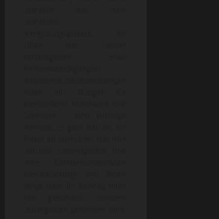
attraktiv sein. Auch
attraktive
Vergütungspakete, die
über das Gehalt
hinausgehen – etwa
Firmenbeteiligungen,
exzellente Zusatzleistungen
oder ein Budget für
persönliche Hardware und
Software – sind wichtige
Anreize. Es geht darum, ein
Paket zu schnüren, das ihre
aktuelle Lebensphase und
ihre Karriereambitionen
berücksichtigt und ihnen
zeigt, dass ihr Beitrag nicht
nur geschätzt, sondern
auch gezielt gefördert wird.