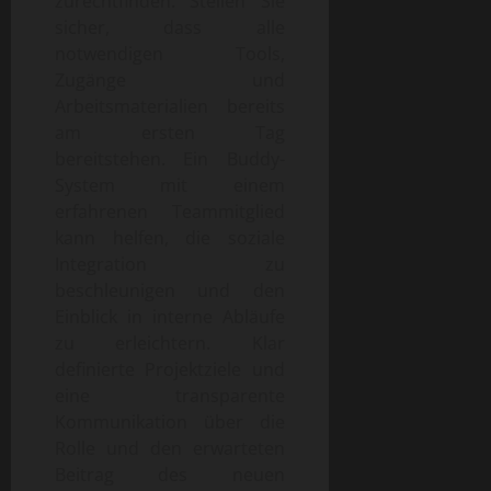
zurechtfinden. Stellen Sie
sicher, dass alle
notwendigen Tools,
Zugänge und
Arbeitsmaterialien bereits
am ersten Tag
bereitstehen. Ein Buddy-
System mit einem
erfahrenen Teammitglied
kann helfen, die soziale
Integration zu
beschleunigen und den
Einblick in interne Abläufe
zu erleichtern. Klar
definierte Projektziele und
eine transparente
Kommunikation über die
Rolle und den erwarteten
Beitrag des neuen