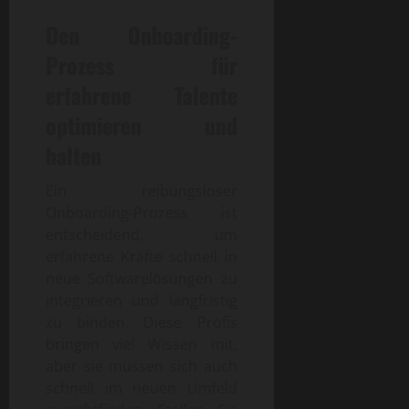
Den Onboarding-
Prozess für
erfahrene Talente
optimieren und
halten
Ein reibungsloser
Onboarding-Prozess ist
entscheidend, um
erfahrene Kräfte schnell in
neue Softwarelösungen zu
integrieren und langfristig
zu binden. Diese Profis
bringen viel Wissen mit,
aber sie müssen sich auch
schnell im neuen Umfeld