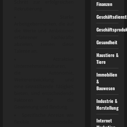
Schritt zur erfolgreichen
Finanzen
Rekrutierung.
Geschäftsdienst
Starke
Arbeitgebermarken, die auf
Geschäftsprodu
die Werte und Ambitionen
erfahrener Fachkräfte
Gesundheit
abzielen, ziehen diese
Talente an.
Haustiere &
Attraktive
Tiere
Unternehmenskulturen,
die Autonomie,
Immobilien
Weiterentwicklung und
&
eine sinnstiftende Tätigkeit
Bauwesen
bieten, sind entscheidende
Faktoren für die
Industrie &
Gewinnung und Bindung.
Herstellung
Spezifische Anreize wie
Internet
flexible Arbeitsmodelle,