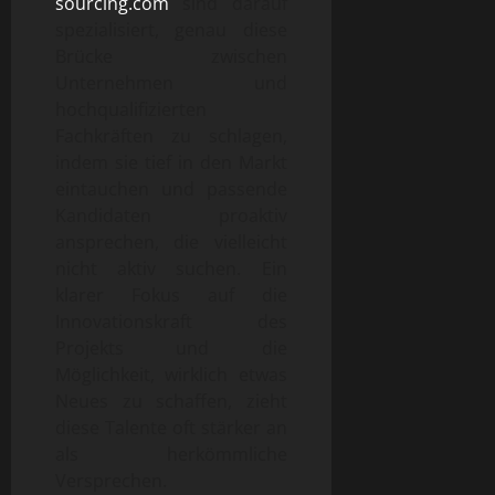
sourcing.com
sind darauf
spezialisiert, genau diese
Brücke zwischen
Unternehmen und
hochqualifizierten
Fachkräften zu schlagen,
indem sie tief in den Markt
eintauchen und passende
Kandidaten proaktiv
ansprechen, die vielleicht
nicht aktiv suchen. Ein
klarer Fokus auf die
Innovationskraft des
Projekts und die
Möglichkeit, wirklich etwas
Neues zu schaffen, zieht
diese Talente oft stärker an
als herkömmliche
Versprechen.