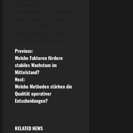
einbeziehen und ihre
Perspektive einfordern.
Dies schafft Vertrauen und
stärkt die Bindung an das
Unternehmen und die
neue Softwarelösung.
P
Previous:
Welche Faktoren fördern
o
stabiles Wachstum im
Mittelstand?
s
Next:
Welche Methoden stärken die
t
Qualität operativer
n
Entscheidungen?
a
v
RELATED NEWS