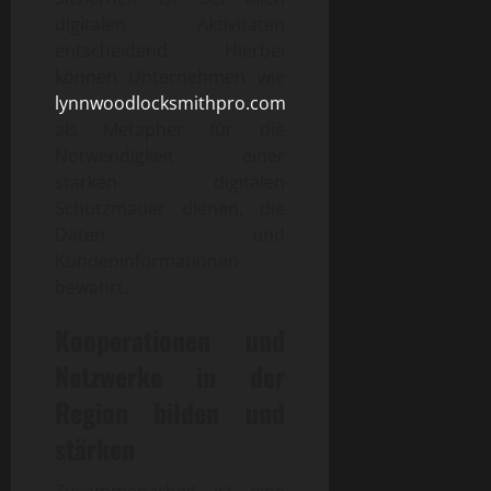
digitalen Aktivitäten
entscheidend. Hierbei
können Unternehmen wie
lynnwoodlocksmithpro.com
als Metapher für die
Notwendigkeit einer
starken digitalen
Schutzmauer dienen, die
Daten und
Kundeninformationen
bewahrt.
Kooperationen und
Netzwerke in der
Region bilden und
stärken
Zusammenarbeit ist eine