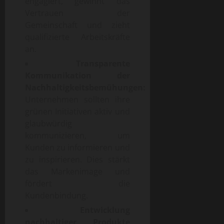
engagiert, gewinnt das
Vertrauen der
Gemeinschaft und zieht
qualifizierte Arbeitskräfte
an.
Transparente
Kommunikation der
Nachhaltigkeitsbemühungen:
Unternehmen sollten ihre
grünen Initiativen aktiv und
glaubwürdig
kommunizieren, um
Kunden zu informieren und
zu inspirieren. Dies stärkt
das Markenimage und
fördert die
Kundenbindung.
Entwicklung
nachhaltiger Produkte