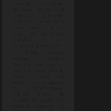
Einrichtung eines Google
My Business-Profils, stellt
sicher, dass potenzielle
Kunden das Unternehmen
finden, wenn sie in der
Nähe nach bestimmten
Produkten oder
Dienstleistungen suchen.
Aktive Nutzung
sozialer Medien:
Plattformen wie Facebook,
Instagram oder LinkedIn
bieten die Möglichkeit,
direkt mit der Zielgruppe
zu kommunizieren,
Einblicke hinter die
Kulissen zu geben und
spezielle Angebote zu