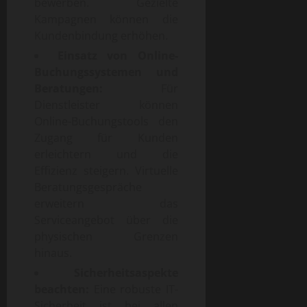
bewerben. Gezielte
Kampagnen können die
Kundenbindung erhöhen.
Einsatz von Online-
Buchungssystemen und
Beratungen:
Für
Dienstleister können
Online-Buchungstools den
Zugang für Kunden
erleichtern und die
Effizienz steigern. Virtuelle
Beratungsgespräche
erweitern das
Serviceangebot über die
physischen Grenzen
hinaus.
Sicherheitsaspekte
beachten:
Eine robuste IT-
Sicherheit ist bei allen