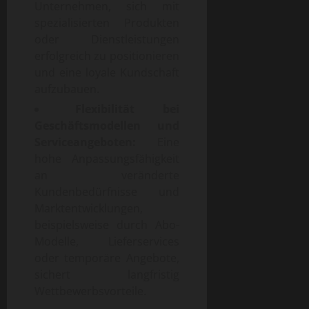
Unternehmen, sich mit
spezialisierten Produkten
oder Dienstleistungen
erfolgreich zu positionieren
und eine loyale Kundschaft
aufzubauen.
Flexibilität bei
Geschäftsmodellen und
Serviceangeboten:
Eine
hohe Anpassungsfähigkeit
an veränderte
Kundenbedürfnisse und
Marktentwicklungen,
beispielsweise durch Abo-
Modelle, Lieferservices
oder temporäre Angebote,
sichert langfristig
Wettbewerbsvorteile.