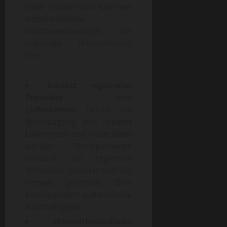
vieler Kunden und kann ein
entscheidender
Wettbewerbsvorteil für
regionale Unternehmen
sein.
Einsatz regionaler
Produkte und
Lieferketten:
Durch die
Bevorzugung von lokalen
Lieferanten und Materialien
werden Transportwege
verkürzt, die regionale
Wirtschaft gestärkt und die
Umwelt geschont. Dies
kommuniziert authentische
Nachhaltigkeit.
Umweltfreundliche