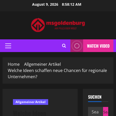
Skip
August 9, 2026
8:58:13 AM
to
content
WATCH VIDEO
Primary
Menu
Home
Allgemeiner Artikel
Welche Ideen schaffen neue Chancen für regionale
Unternehmen?
SUCHEN
Allgemeiner Artikel
Search
Welche Ideen