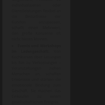
individualisieren oder
Dienstleistungen flexibel an
die Bedürfnisse der
Kunden anzupassen,
schafft einen Mehrwert,
den große Konzerne oft
nicht bieten können.
Events und Workshops
im Ladengeschäft:
Von
Kochkursen über Lesungen
bis hin zu Verkostungen –
Veranstaltungen ziehen
Menschen an, schaffen
Erlebnisse und stärken die
emotionale Bindung zum
Geschäft. Sie machen das
Einkaufen zu einem
gesellschaftlichen Ereignis.