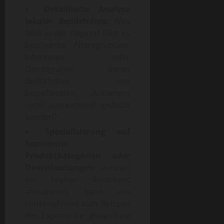
Detaillierte Analyse
lokaler Bedürfnisse:
Was
fehlt in der Region? Gibt es
bestimmte Altersgruppen,
Interessen oder
Demografien, deren
Bedürfnisse von
bestehenden Anbietern
nicht ausreichend gedeckt
werden?
Spezialisierung auf
bestimmte
Produktkategorien oder
Dienstleistungen:
Anstatt
ein breites Sortiment
anzubieten, kann ein
Unternehmen zum Beispiel
der Experte für glutenfreie