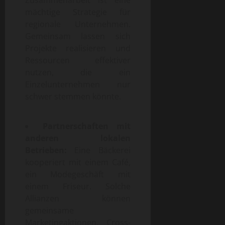
mächtige Strategie für
regionale Unternehmen.
Gemeinsam lassen sich
Projekte realisieren und
Ressourcen effektiver
nutzen, die ein
Einzelunternehmen nur
schwer stemmen könnte.
Partnerschaften mit
anderen lokalen
Betrieben:
Eine Bäckerei
kooperiert mit einem Café,
ein Modegeschäft mit
einem Friseur. Solche
Allianzen können
gemeinsame
Marketingaktionen, Cross-