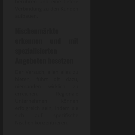
berühren und eine tiefere
Verbindung zu den Kunden
aufbauen.
Nischenmärkte
erkennen und mit
spezialisierten
Angeboten besetzen
Der Versuch, allen alles zu
bieten, führt oft dazu,
niemanden wirklich zu
erreichen. Regionale
Unternehmen können
erfolgreich sein, indem sie
sich auf spezifische
Nischen konzentrieren.