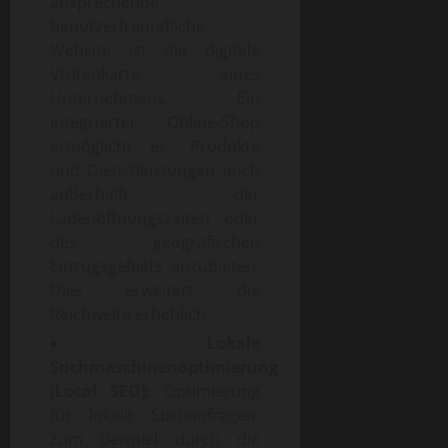
ansprechende,
benutzerfreundliche
Website ist die digitale
Visitenkarte eines
Unternehmens. Ein
integrierter Online-Shop
ermöglicht es, Produkte
und Dienstleistungen auch
außerhalb der
Ladenöffnungszeiten oder
des geografischen
Einzugsgebiets anzubieten.
Dies erweitert die
Reichweite erheblich.
Lokale
Suchmaschinenoptimierung
(Local SEO):
Optimierung
für lokale Suchanfragen,
zum Beispiel durch die