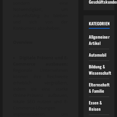
Geschäftskunde
sondern eine
Notwendigkeit, um
zukunftsfähig zu bleiben
und sich von der
KATEGORIEN
Konkurrenz abzuheben.
Allgemeiner
Overview
Artikel
Automobil
Digitale Präsenz und E-
Commerce ausbauen:
Bildung &
Regionale Unternehmen
Wissenschaft
können ihre Reichweite
erheblich vergrößern,
Elternschaft
indem sie eine starke
& Familie
Online-Präsenz aufbauen,
lokale SEO nutzen und E-
Essen &
Commerce-Lösungen
Reisen
implementieren, um