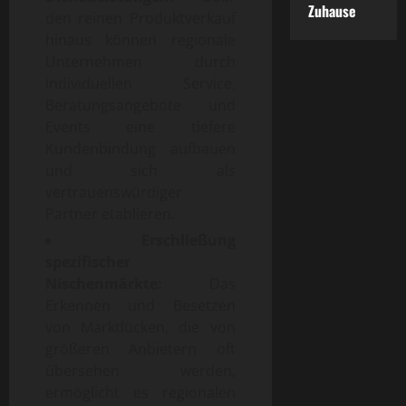
Zuhause
den reinen Produktverkauf
hinaus können regionale
Unternehmen durch
individuellen Service,
Beratungsangebote und
Events eine tiefere
Kundenbindung aufbauen
und sich als
vertrauenswürdiger
Partner etablieren.
Erschließung
spezifischer
Nischenmärkte:
Das
Erkennen und Besetzen
von Marktlücken, die von
größeren Anbietern oft
übersehen werden,
ermöglicht es regionalen