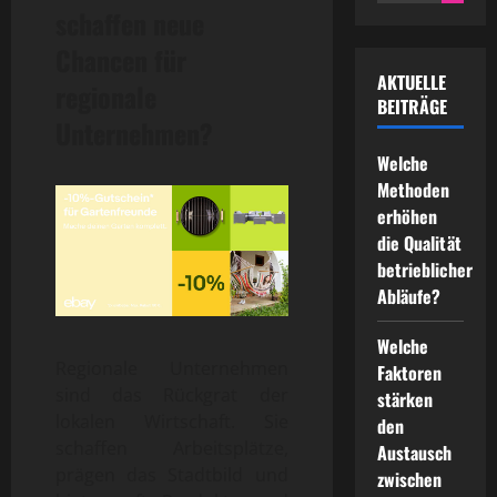
for:
schaffen neue
Chancen für
AKTUELLE
regionale
BEITRÄGE
Unternehmen?
Welche
Methoden
erhöhen
die Qualität
betrieblicher
Abläufe?
Welche
Regionale Unternehmen
Faktoren
sind das Rückgrat der
stärken
lokalen Wirtschaft. Sie
den
schaffen Arbeitsplätze,
Austausch
prägen das Stadtbild und
zwischen