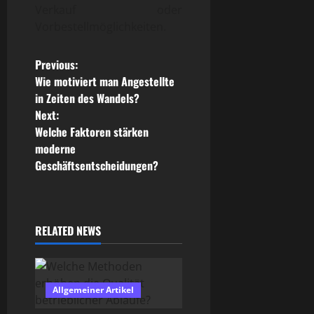
Verkauf oder
Vorbestellmöglichkeiten.
P
Previous:
Wie motiviert man Angestellte
o
in Zeiten des Wandels?
Next:
s
Welche Faktoren stärken
moderne
t
Geschäftsentscheidungen?
n
a
RELATED NEWS
v
i
Allgemeiner Artikel
g