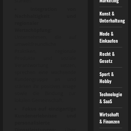
Marketing
stärken.
Integration von
Kunst &
Nachhaltigkeit und
Unterhaltung
regionaler
Wertschöpfung:
Mode &
Unternehmen, die auf
Einkaufen
umweltfreundliche
Praktiken, regionale
Recht &
Produkte und soziale
Gesetz
Verantwortung setzen,
sprechen eine wachsende
Sport &
Kundengruppe an und
Hobby
stärken ihr positives Image
sowie die Bindung zur
Technologie
lokalen Gemeinschaft.
& SaaS
Fokus auf einzigartige
Wirtschaft
Kundenerlebnisse und
& Finanzen
personalisierte
Dienstleistungen:
Über