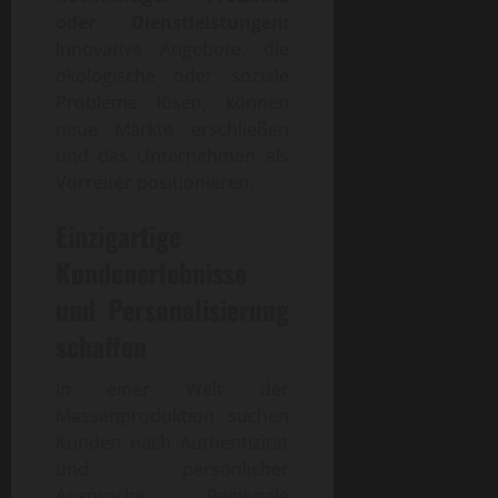
oder Dienstleistungen:
Innovative Angebote, die
ökologische oder soziale
Probleme lösen, können
neue Märkte erschließen
und das Unternehmen als
Vorreiter positionieren.
Einzigartige
Kundenerlebnisse
und Personalisierung
schaffen
In einer Welt der
Massenproduktion suchen
Kunden nach Authentizität
und persönlicher
Ansprache. Regionale