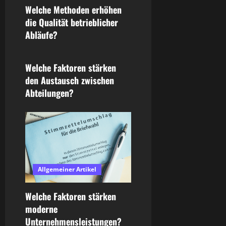
Welche Methoden erhöhen
a
die Qualität betrieblicher
t
Abläufe?
Allgemeiner Artikel
i
Welche Faktoren stärken
o
den Austausch zwischen
Abteilungen?
n
Allgemeiner Artikel
Welche Faktoren stärken
moderne
Unternehmensleistungen?