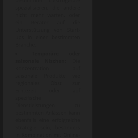
bestimmter Elektrogeräte
spezialisieren, die andere
nicht mehr warten, oder
ein Berater auf die
Unterstützung von Start-
ups in einer bestimmten
Branche.
Temporäre oder
saisonale Nischen:
Die
Konzentration auf
saisonale Produkte wie
regionales Obst zur
Erntezeit oder auf
spezifische
Dienstleistungen zu
bestimmten Anlässen kann
ebenfalls eine erfolgreiche
Strategie sein, besonders
in Kombination mit Online-