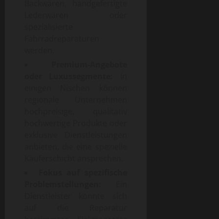
Backwaren, handgefertigte
Lederwaren oder
spezialisierte
Fahrradreparaturen
werden.
Premium-Angebote
oder Luxussegmente:
In
einigen Nischen können
regionale Unternehmen
hochpreisige, qualitativ
hochwertige Produkte oder
exklusive Dienstleistungen
anbieten, die eine spezielle
Käuferschicht ansprechen.
Fokus auf spezifische
Problemstellungen:
Ein
Dienstleister könnte sich
auf die Reparatur