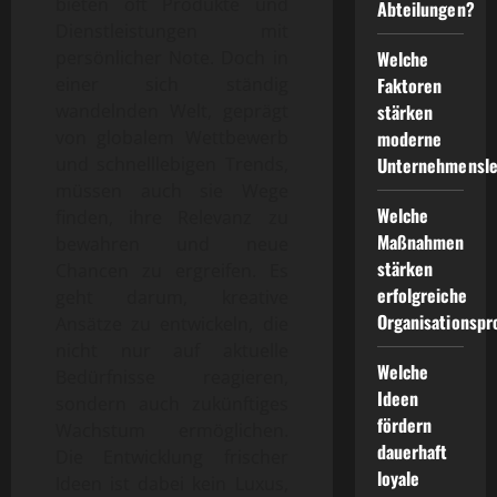
bieten oft Produkte und
Abteilungen?
Dienstleistungen mit
persönlicher Note. Doch in
Welche
einer sich ständig
Faktoren
wandelnden Welt, geprägt
stärken
von globalem Wettbewerb
moderne
und schnelllebigen Trends,
Unternehmensle
müssen auch sie Wege
Welche
finden, ihre Relevanz zu
Maßnahmen
bewahren und neue
stärken
Chancen zu ergreifen. Es
erfolgreiche
geht darum, kreative
Organisationspr
Ansätze zu entwickeln, die
nicht nur auf aktuelle
Welche
Bedürfnisse reagieren,
Ideen
sondern auch zukünftiges
fördern
Wachstum ermöglichen.
dauerhaft
Die Entwicklung frischer
loyale
Ideen ist dabei kein Luxus,