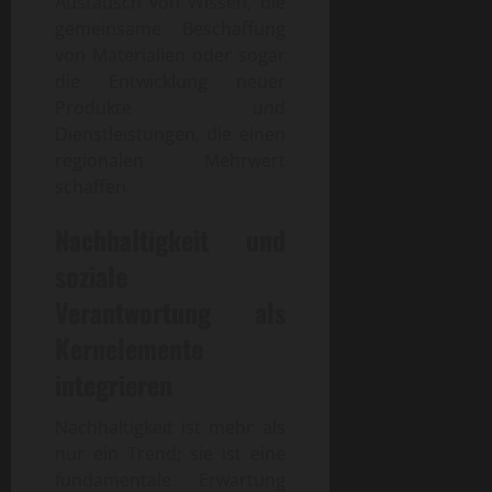
Austausch von Wissen, die
gemeinsame Beschaffung
von Materialien oder sogar
die Entwicklung neuer
Produkte und
Dienstleistungen, die einen
regionalen Mehrwert
schaffen.
Nachhaltigkeit und
soziale
Verantwortung als
Kernelemente
integrieren
Nachhaltigkeit ist mehr als
nur ein Trend; sie ist eine
fundamentale Erwartung