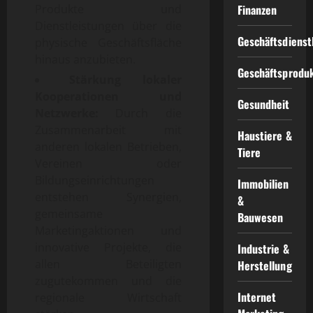
Produkte und
Finanzen
Dienstleistungen über die
Geschäftsdienst
physische Geschäftsfläche
hinaus anzubieten.
Geschäftsprodu
Stärkung lokaler
Kooperationen und
Gesundheit
Netzwerke:
Durch die
Zusammenarbeit mit
Haustiere &
anderen lokalen Betrieben,
Tiere
Vereinen oder
Bildungseinrichtungen
Immobilien
entstehen Synergien,
&
gemeinsame
Bauwesen
Marketingaktionen und
innovative Projekte, die
Industrie &
allen Beteiligten
Herstellung
zugutekommen und die
Internet
regionale Wirtschaft