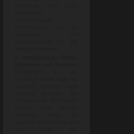
Promotions oder sogar
gemeinsame
Veranstaltungen
hervorbringen, die die
Sichtbarkeit und
Kundenfrequenz für alle
Beteiligten steigern.
Beteiligung an lokalen
Initiativen und Vereinen:
Engagement in der
Gemeinde schafft nicht nur
Goodwill, sondern auch
wertvolle Kontakte. Die
Teilnahme an Stadtfesten,
Märkten oder sozialen
Projekten stärkt die
regionale Verankerung und
das Image des