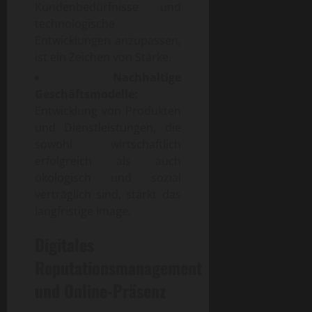
Kundenbedürfnisse und
technologische
Entwicklungen anzupassen,
ist ein Zeichen von Stärke.
Nachhaltige
Geschäftsmodelle:
Entwicklung von Produkten
und Dienstleistungen, die
sowohl wirtschaftlich
erfolgreich als auch
ökologisch und sozial
verträglich sind, stärkt das
langfristige Image.
Digitales
Reputationsmanagement
und Online-Präsenz