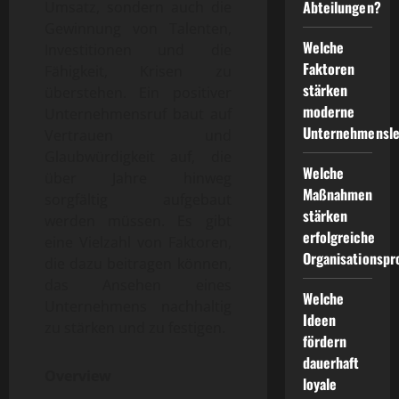
Abteilungen?
Umsatz, sondern auch die
Gewinnung von Talenten,
Welche
Investitionen und die
Faktoren
Fähigkeit, Krisen zu
stärken
überstehen. Ein positiver
moderne
Unternehmensruf baut auf
Unternehmensle
Vertrauen und
Glaubwürdigkeit auf, die
Welche
über Jahre hinweg
Maßnahmen
sorgfältig aufgebaut
stärken
werden müssen. Es gibt
erfolgreiche
eine Vielzahl von Faktoren,
Organisationspr
die dazu beitragen können,
das Ansehen eines
Welche
Unternehmens nachhaltig
Ideen
zu stärken und zu festigen.
fördern
dauerhaft
Overview
loyale