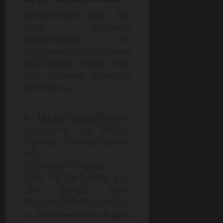
Unternehmen sind Teil
einer größeren
Gemeinschaft. Ihr
Engagement über das reine
Geschäftsfeld hinaus kann
das Ansehen erheblich
verbessern.
Lokale Unterstützung:
Sponsoring von lokalen
Vereinen, Veranstaltungen
oder
Bildungseinrichtungen
zeigt Verbundenheit und
den Wunsch, einen
positiven Beitrag zu leisten.
Ehrenamtliche Arbeit: