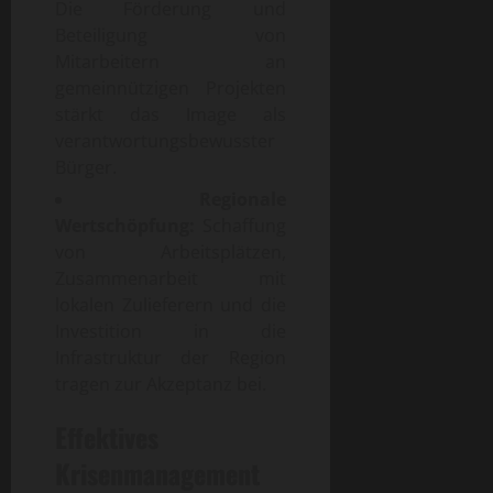
Die Förderung und
Beteiligung von
Mitarbeitern an
gemeinnützigen Projekten
stärkt das Image als
verantwortungsbewusster
Bürger.
Regionale
Wertschöpfung:
Schaffung
von Arbeitsplätzen,
Zusammenarbeit mit
lokalen Zulieferern und die
Investition in die
Infrastruktur der Region
tragen zur Akzeptanz bei.
Effektives
Krisenmanagement