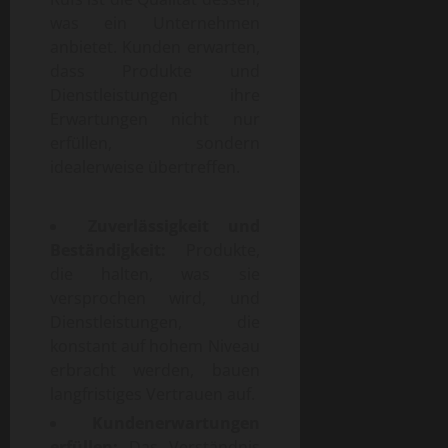
was ein Unternehmen
anbietet. Kunden erwarten,
dass Produkte und
Dienstleistungen ihre
Erwartungen nicht nur
erfüllen, sondern
idealerweise übertreffen.
Zuverlässigkeit und
Beständigkeit:
Produkte,
die halten, was sie
versprochen wird, und
Dienstleistungen, die
konstant auf hohem Niveau
erbracht werden, bauen
langfristiges Vertrauen auf.
Kundenerwartungen
erfüllen:
Das Verständnis