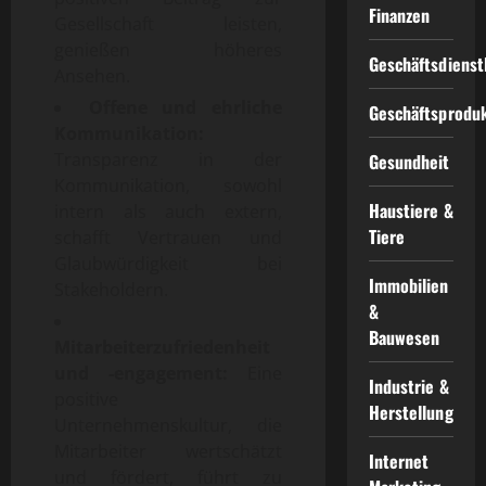
Finanzen
Gesellschaft leisten,
genießen höheres
Geschäftsdienst
Ansehen.
Offene und ehrliche
Geschäftsprodu
Kommunikation:
Transparenz in der
Gesundheit
Kommunikation, sowohl
Haustiere &
intern als auch extern,
Tiere
schafft Vertrauen und
Glaubwürdigkeit bei
Immobilien
Stakeholdern.
&
Bauwesen
Mitarbeiterzufriedenheit
und -engagement:
Eine
Industrie &
positive
Herstellung
Unternehmenskultur, die
Mitarbeiter wertschätzt
Internet
und fördert, führt zu