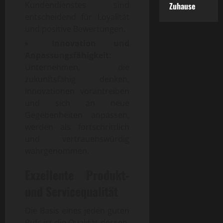
Kundendienstes sind
Zuhause
entscheidend für Loyalität
und positive Bewertungen.
Innovation und
Anpassungsfähigkeit:
Unternehmen, die
zukunftsfähig denken,
Innovationen vorantreiben
und sich an neue
Gegebenheiten anpassen,
werden als fortschrittlich
und vertrauenswürdig
wahrgenommen.
Exzellente Produkt-
und Servicequalität
Die Basis eines jeden guten
Rufs ist die Qualität dessen,