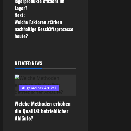
o
lagerprodukte effizient im
Lager?
s
Next:
Welche Faktoren stärken
t
nachhaltige Geschäftsprozesse
n
heute?
a
v
RELATED NEWS
i
g
Allgemeiner Artikel
a
Welche Methoden erhöhen
t
die Qualität betrieblicher
Abläufe?
i
Allgemeiner Artikel