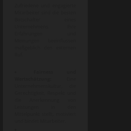
Zufriedene und engagierte
Mitarbeiter sind die besten
Botschafter eines
Unternehmens. Ihre
Erfahrungen und
Meinungen beeinflussen
maßgeblich den externen
Ruf.
Fairness und
Wertschätzung:
Eine
Unternehmenskultur, die
Gerechtigkeit, Respekt und
die Anerkennung von
Leistungen in den
Mittelpunkt stellt, motiviert
und bindet Mitarbeiter.