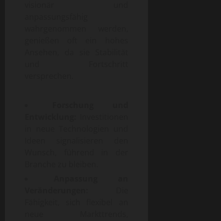
visionär und
anpassungsfähig
wahrgenommen werden,
genießen oft ein hohes
Ansehen, da sie Stabilität
und Fortschritt
versprechen.
Forschung und
Entwicklung:
Investitionen
in neue Technologien und
Ideen signalisieren den
Wunsch, führend in der
Branche zu bleiben.
Anpassung an
Veränderungen:
Die
Fähigkeit, sich flexibel an
neue Markttrends,