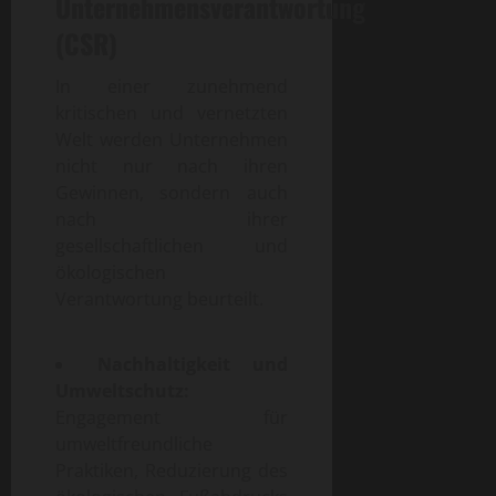
Unternehmensverantwortung
(CSR)
In einer zunehmend
kritischen und vernetzten
Welt werden Unternehmen
nicht nur nach ihren
Gewinnen, sondern auch
nach ihrer
gesellschaftlichen und
ökologischen
Verantwortung beurteilt.
Nachhaltigkeit und
Umweltschutz:
Engagement für
umweltfreundliche
Praktiken, Reduzierung des