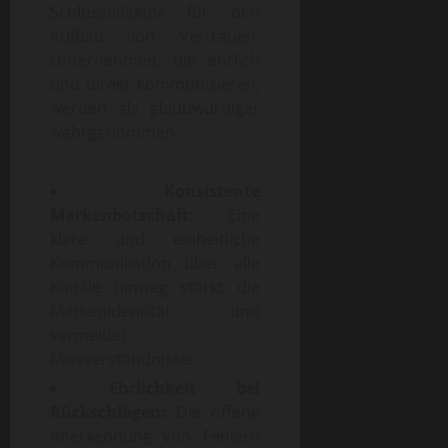
Schlüsselfaktor für den
Aufbau von Vertrauen.
Unternehmen, die ehrlich
und direkt kommunizieren,
werden als glaubwürdiger
wahrgenommen.
Konsistente
Markenbotschaft:
Eine
klare und einheitliche
Kommunikation über alle
Kanäle hinweg stärkt die
Markenidentität und
vermeidet
Missverständnisse.
Ehrlichkeit bei
Rückschlägen:
Die offene
Anerkennung von Fehlern