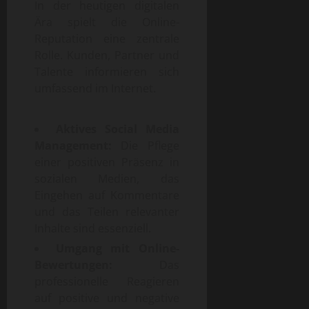
In der heutigen digitalen
Ära spielt die Online-
Reputation eine zentrale
Rolle. Kunden, Partner und
Talente informieren sich
umfassend im Internet.
Aktives Social Media
Management:
Die Pflege
einer positiven Präsenz in
sozialen Medien, das
Eingehen auf Kommentare
und das Teilen relevanter
Inhalte sind essenziell.
Umgang mit Online-
Bewertungen:
Das
professionelle Reagieren
auf positive und negative