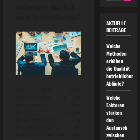
for:
verbessern den Ruf
eines Unternehmens?
AKTUELLE
BEITRÄGE
Welche
Methoden
erhöhen
die Qualität
betrieblicher
Abläufe?
Der Ruf eines
Welche
Unternehmens ist ein
Faktoren
immaterieller, aber
stärken
immens wichtiger
den
Vermögenswert. Er
Austausch
beeinflusst nicht nur die
zwischen
Kundenbindung und den