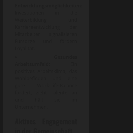
Entwicklungsmöglichkeiten:
Investitionen in die
Weiterbildung und
Karriereentwicklung der
Mitarbeiter signalisieren
Fürsorge und fördern
Loyalität.
Gesundes
Arbeitsumfeld:
Ein
positives Arbeitsklima, das
Wohlbefinden und eine
gute Work-Life-Balance
fördert, zieht Talente an
und hält sie im
Unternehmen.
Aktives Engagement
in der Gemeinschaft