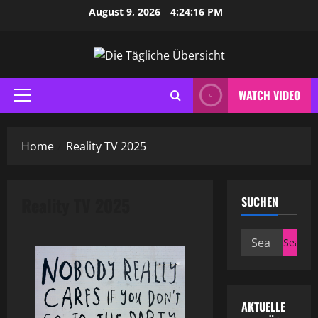
Skip
August 9, 2026
4:24:16 PM
to
content
WATCH VIDEO
Primary
Menu
Home
Reality TV 2025
Reality TV 2025
SUCHEN
Search
for:
AKTUELLE