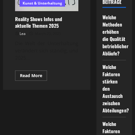
BEITRÄGE
Kunst & Unterhaltung
Welche
Reality Shows Infos und
Methoden
aktuelle Themen 2025
erhöhen
Lea
March 25, 2025
die Qualität
Die Welt der Unterhaltung
betrieblicher
verändert sich ständig, und
Abläufe?
2025...
Welche
Faktoren
Read
Read More
more
stärken
about
den
Reality
Shows
Austausch
Infos
und
zwischen
aktuelle
Themen
Abteilungen?
2025
Welche
Faktoren