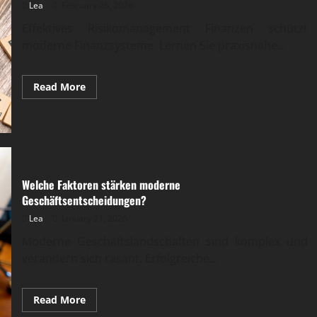
Lea
February 26, 2026
Effektives Risikomanagement Finanzen schützt
moderne Finanzsysteme. Lernen Sie praxisnahe...
Read
Read More
more
about
Risikomanagement
in
modernen
Finanzsystemen
Welche Faktoren stärken moderne
Geschäftsentscheidungen?
Lea
January 21, 2026
Moderne Geschäftslandschaften sind komplex und
verändern sich rasant. Erfolgreiche...
Read
Read More
more