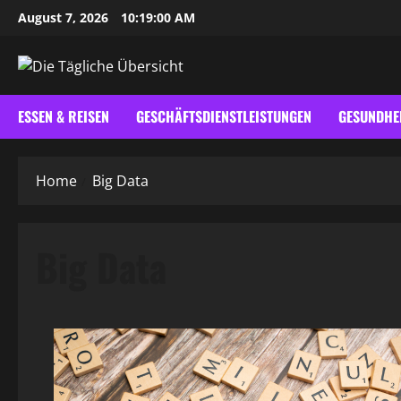
Skip
August 7, 2026
10:19:01 AM
to
content
ESSEN & REISEN
GESCHÄFTSDIENSTLEISTUNGEN
GESUNDHE
Home
Big Data
Big Data