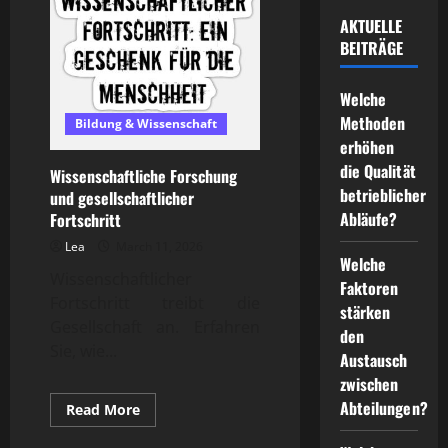
AKTUELLE
BEITRÄGE
Welche
Methoden
Bildung & Wissenschaft
erhöhen
die Qualität
Wissenschaftliche Forschung
betrieblicher
und gesellschaftlicher
Abläufe?
Fortschritt
Lea
March 11, 2026
Welche
Wissenschaftlicher
Faktoren
Fortschritt treibt die
stärken
Gesellschaft an. Erfahren
den
Sie, wie...
Austausch
zwischen
Abteilungen?
Read
Read More
more
about