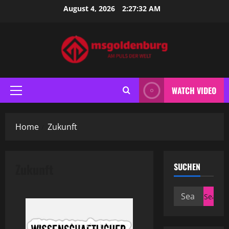
Skip
August 4, 2026
2:27:32 AM
to
content
WATCH VIDEO
Primary
Menu
Home
Zukunft
Zukunft
SUCHEN
Search
for: