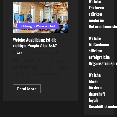
Wissenschaftliche
Welche
Forschung
Faktoren
und
gesellschaftlicher
stärken
Fortschritt
moderne
Unternehmensle
Bildung & Wissenschaft
Welche
Welche Ausbildung ist die
Maßnahmen
richtige People Also Ask?
stärken
Lea
December 15, 2025
erfolgreiche
Die Wahl der richtigen
Organisationspr
Ausbildung
ist eine
wichtige Entscheidung,...
Welche
Ideen
fördern
Read
Read More
more
dauerhaft
about
loyale
Welche
Ausbildung
Geschäftskunde
ist
die
richtige