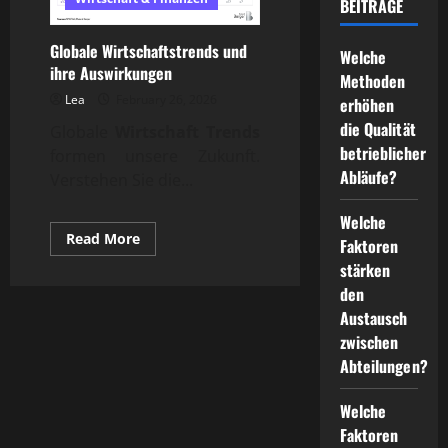
BEITRÄGE
Globale Wirtschaftstrends und
Welche
ihre Auswirkungen
Methoden
Lea
February 26, 2026
erhöhen
die Qualität
Globale
Wirtschaft Trends
betrieblicher
formen unsere Zukunft.
Abläufe?
Verstehen Sie die...
Welche
Read
Read More
Faktoren
more
about
stärken
Globale
den
Wirtschaftstrends
und
Austausch
ihre
Auswirkungen
zwischen
Abteilungen?
Welche
Faktoren