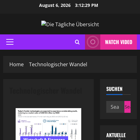
Skip
August 6, 2026
3:12:29 PM
to
content
WATCH VIDEO
Primary
Menu
Home
Technologischer Wandel
Technologischer Wandel
SUCHEN
Search
for:
AKTUELLE
Wirtschaft & Finanzen