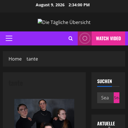
Skip
August 9, 2026
2:34:01 PM
to
content
WATCH VIDEO
Primary
Menu
Home
tante
tante
SUCHEN
Search
for:
AKTUELLE