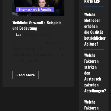
BEITRÄGE
Elternschaft & Familie
Welche
Methoden
Weibliche Verwandte Beispiele
erhöhen
und Bedeutung
die Qualität
Lea
January 7, 2025
betrieblicher
Die deutschen
Abläufe?
Bezeichnungen für
weibliche Verwandte
sind
Welche
vielfältig und...
Faktoren
stärken
den
Read
Read More
Austausch
more
about
zwischen
Weibliche
Verwandte
Abteilungen?
Beispiele
und
Bedeutung
Welche
Faktoren