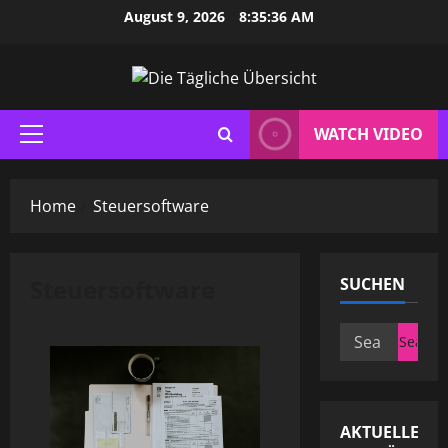
Skip
August 9, 2026
8:35:37 AM
to
content
WATCH VIDEO
Primary
Menu
Home
Steuersoftware
Steuersoftware
SUCHEN
Search
for:
AKTUELLE