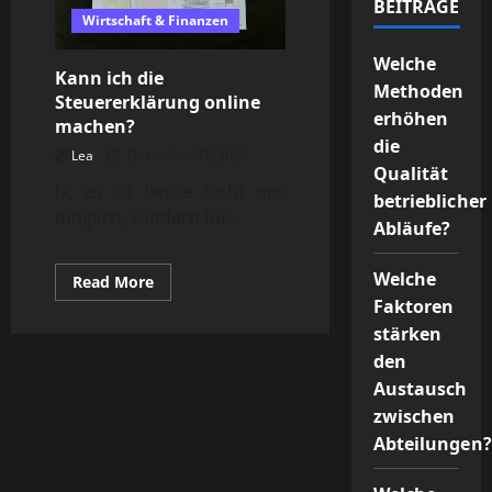
BEITRÄGE
Wirtschaft & Finanzen
Welche
Kann ich die
Methoden
Steuererklärung online
erhöhen
machen?
die
Lea
December 27, 2025
Qualität
Ja, es ist heute nicht nur
betrieblicher
möglich, sondern für...
Abläufe?
Welche
Read
Read More
more
Faktoren
about
Kann
stärken
ich
die
den
Steuererklärung
Austausch
online
machen?
zwischen
Abteilungen?