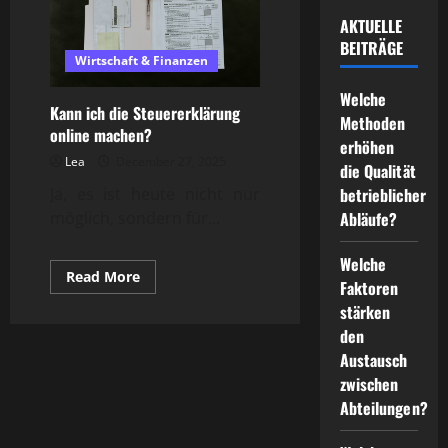
AKTUELLE
BEITRÄGE
Wirtschaft & Finanzen
Welche
Kann ich die Steuererklärung
Methoden
online machen?
erhöhen
Lea
December 27, 2025
die Qualität
betrieblicher
Ja, es ist heute nicht nur
Abläufe?
möglich, sondern für...
Welche
Read
Read More
Faktoren
more
about
stärken
Kann
ich
den
die
Austausch
Steuererklärung
online
zwischen
machen?
Abteilungen?