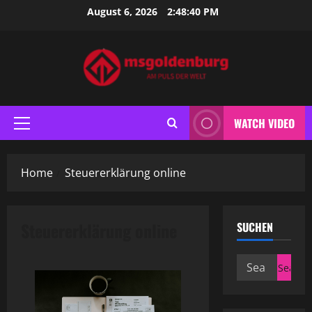
Skip
August 6, 2026
2:48:40 PM
to
content
WATCH VIDEO
Primary
Menu
Home
Steuererklärung online
Steuererklärung online
SUCHEN
Search
for: