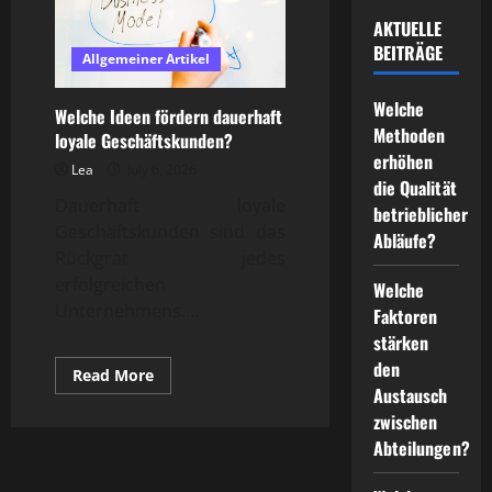
AKTUELLE
BEITRÄGE
Allgemeiner Artikel
Welche
Welche Ideen fördern dauerhaft
Methoden
loyale Geschäftskunden?
erhöhen
Lea
July 6, 2026
die Qualität
Dauerhaft loyale
betrieblicher
Geschäftskunden sind das
Abläufe?
Rückgrat jedes
erfolgreichen
Welche
Unternehmens....
Faktoren
stärken
den
Read
Read More
more
Austausch
about
zwischen
Welche
Ideen
Abteilungen?
fördern
dauerhaft
loyale