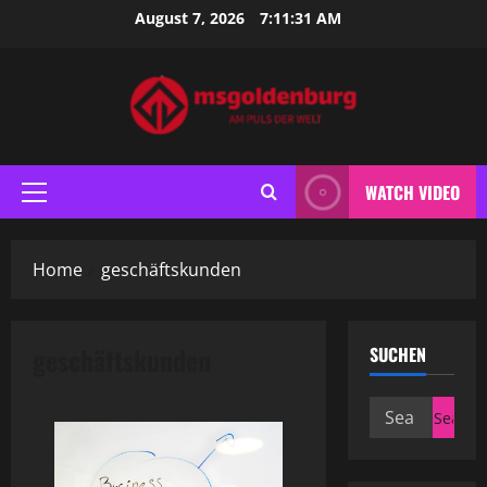
Skip
August 7, 2026
7:11:31 AM
to
content
WATCH VIDEO
Primary
Menu
Home
geschäftskunden
geschäftskunden
SUCHEN
Search
for: