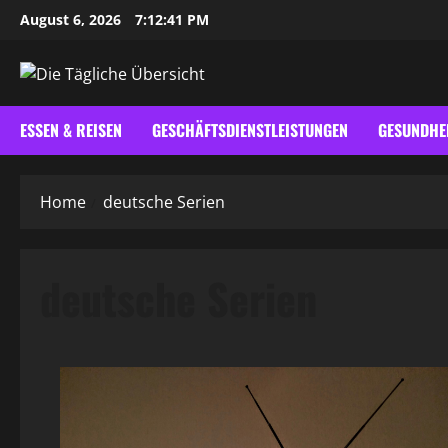
Skip
August 6, 2026
7:12:41 PM
to
content
ESSEN & REISEN
GESCHÄFTSDIENSTLEISTUNGEN
GESUNDHE
Home
deutsche Serien
deutsche Serien