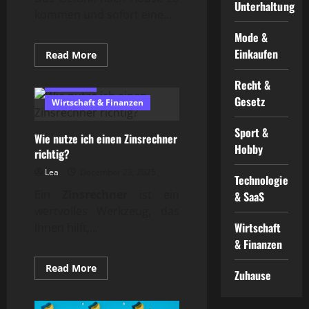
Unterhaltung
kommen und sofort eine...
Mode &
Einkaufen
Read
Read More
more
about
Was
Recht &
Finanzen
beeinflusst
Gesetz
das
Wirtschaft & Finanzen
Home
Feeling
Sport &
positiv?
Wie nutze ich einen Zinsrechner
Hobby
richtig?
Lea
December 23, 2025
Technologie
Ein
Zinsrechner
ist ein
& SaaS
wertvolles Werkzeug, das
Wirtschaft
Ihnen hilft,...
& Finanzen
Read
Read More
Zuhause
more
about
Wie
nutze