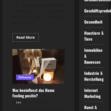
Die Benutzerfreundlichkeit
Geschäftsprodu
(Usability) digitaler
Produkte wie Websites,
Gesundheit
Apps oder...
Haustiere &
Read
Read More
Tiere
more
about
UX
Immobilien
Optimierung
wie
&
optimiere
Bauwesen
ich
die
Usability?
Industrie &
Zuhause
Herstellung
Was beeinflusst das Home
Internet
Feeling positiv?
Marketing
Lea
January 4, 2026
Kunst &
Das Gefühl, nach Hause zu