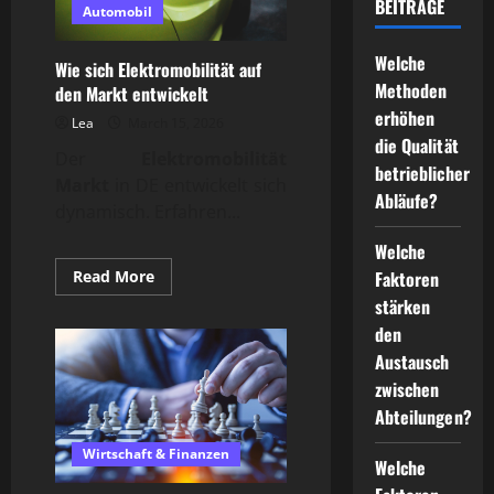
BEITRÄGE
Automobil
Welche
Wie sich Elektromobilität auf
Methoden
den Markt entwickelt
erhöhen
Lea
March 15, 2026
die Qualität
Der
Elektromobilität
betrieblicher
Markt
in DE entwickelt sich
Abläufe?
dynamisch. Erfahren...
Welche
Read
Faktoren
Read More
more
stärken
about
Wie
den
sich
Elektromobilität
Austausch
auf
den
zwischen
Markt
Abteilungen?
entwickelt
Wirtschaft & Finanzen
Welche