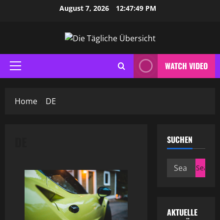
Skip
August 7, 2026
12:47:49 PM
to
content
WATCH VIDEO
Primary
Menu
Home
DE
DE
SUCHEN
Search
for:
AKTUELLE