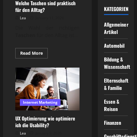
Welche Taschen sind praktisch
KATEGORIEN
für den Alltag?
Lea
January 11, 2026
Allgemeiner
Die Wahl der richtigen
Artikel
Taschen
für den Alltag ist...
Automobil
Read
Read More
more
Bildung &
about
Welche
Wissenschaft
Taschen
sind
praktisch
Elternschaft
für
& Familie
den
Alltag?
Essen &
Internet Marketing
Reisen
UX Optimierung wie optimiere
Finanzen
ich die Usability?
Lea
January 9, 2026
Geschäftsdienst