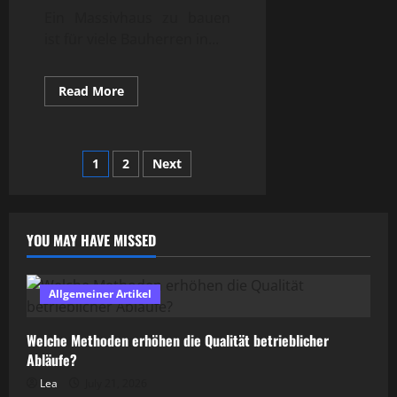
Ein Massivhaus zu bauen
ist für viele Bauherren in...
Read
Read More
more
about
Was
sind
die
Posts
1
2
Next
Vor-
und
Nachteile
pagination
von
Massivhaus?
YOU MAY HAVE MISSED
Allgemeiner Artikel
Welche Methoden erhöhen die Qualität betrieblicher
Abläufe?
Lea
July 21, 2026
Allgemeiner Artikel