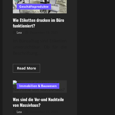
helfen
wirklich?
Geschäftsprodukte
Wie Etiketten drucken im Büro
funktioniert?
Lea
December 19, 2025
Im Büroalltag sind Etiketten
unverzichtbar. Ob für die
Beschriftung...
Read
Read More
more
about
Wie
Etiketten
drucken
Immobilien & Bauwesen
im
Büro
funktioniert?
Was sind die Vor-und Nachteile
von Massivhaus?
Lea
December 15, 2025