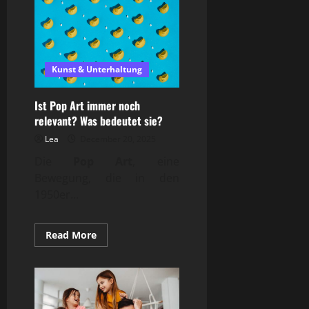
ich
einen
Zinsrechner
richtig?
Kunst & Unterhaltung
Ist Pop Art immer noch
relevant? Was bedeutet sie?
Lea
December 20, 2025
Die
Pop Art
, eine
Bewegung, die in den
1950er...
Read
Read More
more
about
Ist
Pop
Art
immer
noch