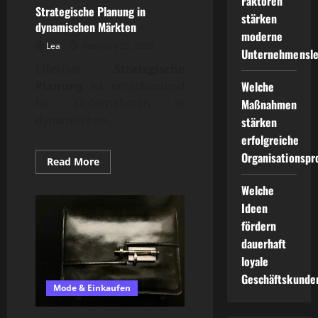
Faktoren
Strategische Planung in
stärken
dynamischen Märkten
moderne
Lea
February 25, 2026
Unternehmensle
Effektive
Strategische
Welche
Planung
ist entscheidend
für Unternehmen in
Maßnahmen
dynamischen...
stärken
erfolgreiche
Organisationspr
Read
Read More
more
about
Welche
Strategische
Planung
Ideen
in
dynamischen
fördern
Märkten
dauerhaft
loyale
Geschäftskunde
Mode & Einkaufen