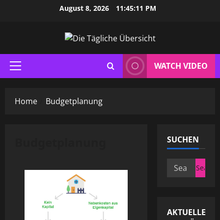
Skip
August 8, 2026
11:45:12 PM
to
content
WATCH VIDEO
Primary
Menu
Home
Budgetplanung
Budgetplanung
SUCHEN
Search
for:
AKTUELLE