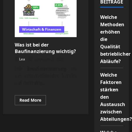
BEITRÄGE
Welche
Methoden
Wirtschaft & Finanzen
erhöhen
die
Was ist bei der
Qualität
Baufinanzierung wichtig?
betrieblicher
Lea
December 6, 2025
Abläufe?
Die
Baufinanzierung
ist
Welche
ein entscheidender Schritt
Faktoren
auf dem Weg...
stärken
den
Read
Read More
Austausch
more
about
zwischen
Was
ist
Abteilungen?
bei
der
Baufinanzierung