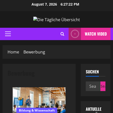
Skip
August 7, 2026
6:27:23 PM
to
content
WATCH VIDEO
Primary
Menu
Home
Bewerbung
Bewerbung
SUCHEN
Search
for:
AKTUELLE
Bildung & Wissenschaft