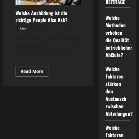
BEITRÄGE
Welche Ausbildung ist die
Welche
richtige People Also Ask?
Methoden
Lea
December 15, 2025
erhöhen
Die Wahl der richtigen
die Qualität
Ausbildung
ist eine
betrieblicher
wichtige Entscheidung,...
Abläufe?
Welche
Read
Read More
more
Faktoren
about
stärken
Welche
Ausbildung
den
ist
die
Austausch
richtige
zwischen
People
Also
Abteilungen?
Ask?
Welche
Faktoren