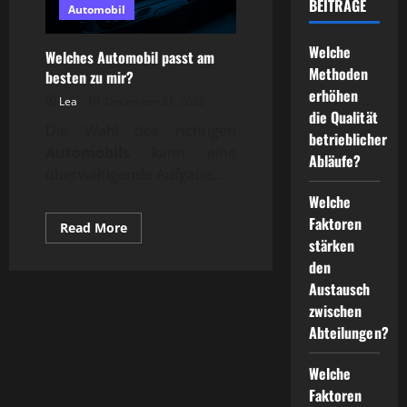
BEITRÄGE
Automobil
Welche
Welches Automobil passt am
Methoden
besten zu mir?
erhöhen
Lea
December 21, 2025
die Qualität
Die Wahl des richtigen
betrieblicher
Automobils
kann eine
Abläufe?
überwältigende Aufgabe...
Welche
Faktoren
Read
Read More
more
stärken
about
den
Welches
Automobil
Austausch
passt
am
zwischen
besten
zu
Abteilungen?
mir?
Welche
Faktoren