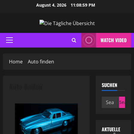
Skip
August 4, 2026
11:08:59 PM
to
content
WATCH VIDEO
Primary
Menu
Home
Auto finden
Auto finden
SUCHEN
Search
for:
AKTUELLE